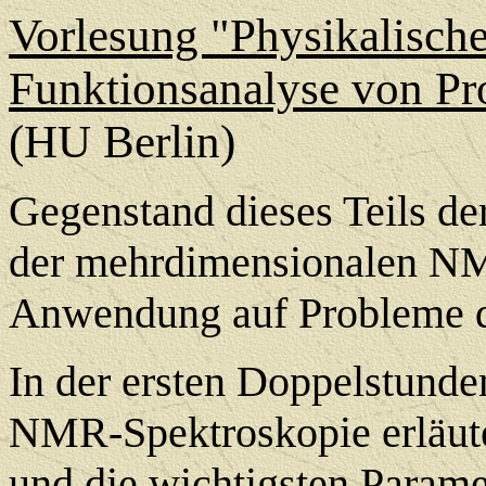
Vorlesung "Physikalisch
Funktionsanalyse von Pr
(HU Berlin)
Gegenstand dieses Teils de
der mehrdimensionalen NM
Anwendung auf Probleme de
In der ersten Doppelstund
NMR-Spektroskopie erläuter
und die wichtigsten Paramet